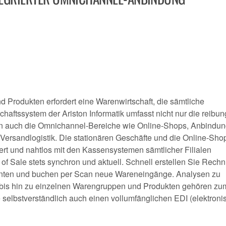
 Produkten erfordert eine Warenwirtschaft, die sämtliche
aftssystem der Ariston Informatik umfasst nicht nur die reibu
rn auch die Omnichannel-Bereiche wie Online-Shops, Anbindun
rsandlogistik. Die stationären Geschäfte und die Online-Sho
rt und nahtlos mit den Kassensystemen sämtlicher Filialen
of Sale stets synchron und aktuell. Schnell erstellen Sie Rech
ranten und buchen per Scan neue Wareneingänge. Analysen zu
 bis hin zu einzelnen Warengruppen und Produkten gehören zu
 selbstverständlich auch einen vollumfänglichen EDI (elektron