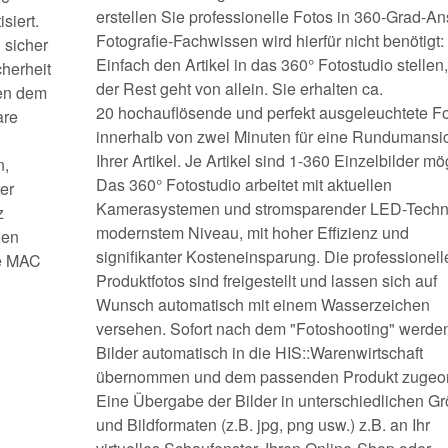
erstellen Sie professionelle Fotos in 360-Grad-Ans
siert.
Fotografie-Fachwissen wird hierfür nicht benötigt:
 sicher
Einfach den Artikel in das 360° Fotostudio stellen
herheit
der Rest geht von allein. Sie erhalten ca.
gen dem
20 hochauflösende und perfekt ausgeleuchtete F
are
innerhalb von zwei Minuten für eine Rundumansi
Ihrer Artikel. Je Artikel sind 1-360 Einzelbilder mö
n,
Das 360° Fotostudio arbeitet mit aktuellen
er
Kamerasystemen und stromsparender LED-Techni
z
modernstem Niveau, mit hoher Effizienz und
len
signifikanter Kosteneinsparung. Die professionell
le MAC
Produktfotos sind freigestellt und lassen sich auf
Wunsch automatisch mit einem Wasserzeichen
versehen. Sofort nach dem "Fotoshooting" werden
Bilder automatisch in die HIS::Warenwirtschaft
übernommen und dem passenden Produkt zugeor
Eine Übergabe der Bilder in unterschiedlichen G
und Bildformaten (z.B. jpg, png usw.) z.B. an Ihr