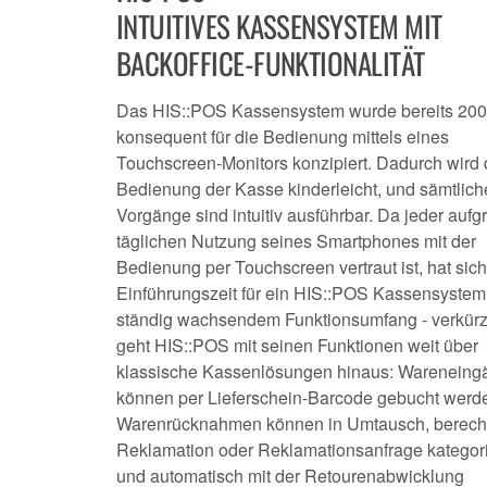
INTUITIVES KASSENSYSTEM MIT
BACKOFFICE-FUNKTIONALITÄT
Das HIS::POS Kassensystem wurde bereits 20
konsequent für die Bedienung mittels eines
Touchscreen-Monitors konzipiert. Dadurch wird 
Bedienung der Kasse kinderleicht, und sämtlich
Vorgänge sind intuitiv ausführbar. Da jeder aufg
täglichen Nutzung seines Smartphones mit der
Bedienung per Touchscreen vertraut ist, hat sich
Einführungszeit für ein HIS::POS Kassensystem -
ständig wachsendem Funktionsumfang - verkürz
geht HIS::POS mit seinen Funktionen weit über
klassische Kassenlösungen hinaus: Wareneing
können per Lieferschein-Barcode gebucht werd
Warenrücknahmen können in Umtausch, berecht
Reklamation oder Reklamationsanfrage kategori
und automatisch mit der Retourenabwicklung