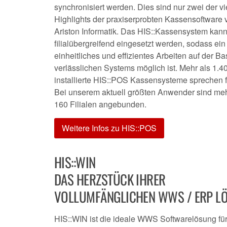
synchronisiert werden. Dies sind nur zwei der vi
Highlights der praxiserprobten Kassensoftware 
Ariston Informatik. Das HIS::Kassensystem kan
filialübergreifend eingesetzt werden, sodass ein
einheitliches und effizientes Arbeiten auf der Ba
verlässlichen Systems möglich ist. Mehr als 1.4
installierte HIS::POS Kassensysteme sprechen f
Bei unserem aktuell größten Anwender sind meh
160 Filialen angebunden.
Weitere Infos zu HIS::POS
HIS::WIN
DAS HERZSTÜCK IHRER
VOLLUMFÄNGLICHEN WWS / ERP L
HIS::WIN ist die ideale WWS Softwarelösung fü