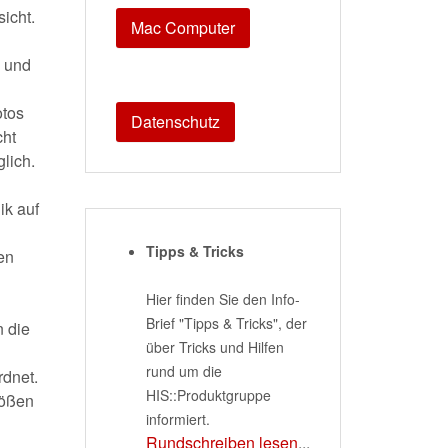
icht.
Mac Computer
, und
otos
Datenschutz
cht
glich.
k auf
Tipps & Tricks
en
Hier finden Sie den Info-
Brief "Tipps & Tricks", der
 die
über Tricks und Hilfen
rund um die
dnet.
HIS::Produktgruppe
rößen
informiert.
Rundschreiben lesen
...