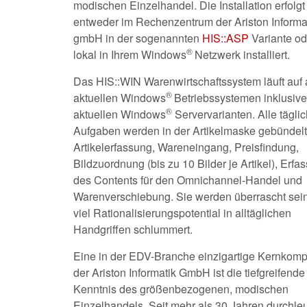
modischen Einzelhandel. Die Installation erfolgt
entweder im Rechenzentrum der Ariston Informa
gmbH in der sogenannten
HIS::ASP
Variante od
®
lokal in Ihrem Windows
Netzwerk installiert.
Das HIS::WIN Warenwirtschaftssystem läuft auf 
®
aktuellen Windows
Betriebssystemen inklusive 
®
aktuellen Windows
Servervarianten. Alle tägli
Aufgaben werden in der Artikelmaske gebündelt
Artikelerfassung, Wareneingang, Preisfindung,
Bildzuordnung (bis zu 10 Bilder je Artikel), Erfa
des Contents für den Omnichannel-Handel und
Warenverschiebung. Sie werden überrascht sein
viel Rationalisierungspotential in alltäglichen
Handgriffen schlummert.
Eine in der EDV-Branche einzigartige Kernkom
der Ariston Informatik GmbH ist die tiefgreifende
Kenntnis des größenbezogenen, modischen
Einzelhandels. Seit mehr als 30 Jahren durchle