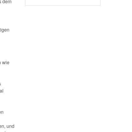
us dem
tigen
n wie
s
al
en
en, und