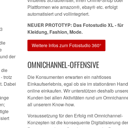
virtuelles Schaufenster, Ihren Online-Shop oder
Plattformen wie amazon®, ebay® etc. erfolgt
automatisiert und vollintegriert.
NEUER PROTOTYP: Das Fotostudio XL - für
03
Kleidung, Fashion, Mode.
die
Weitere Infos zum Fotostudio 360°
e
rund der
OMNICHANNEL-OFFENSIVE
 die
 trotz
Die Konsumenten erwarten ein nahtloses
t. Dabei
Einkaufserlebnis, egal ob sie im stationären Hand
online einkaufen. Wir unterstützen deshalb unser
änge
Kunden bei allen Aktivitäten rund um Omnichanne
en;
all unserem Know-how.
igte
Voraussetzung für den Erfolg mit Omnichannel-
siert
Konzepten ist die konsequente Digitalisierung de