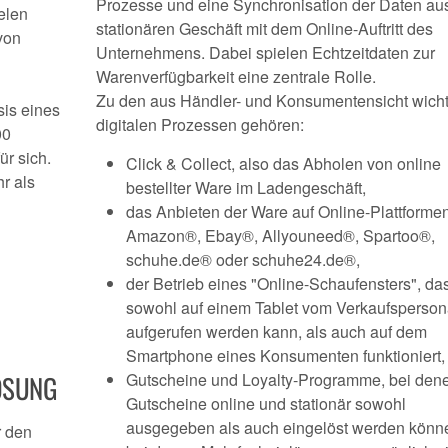
Prozesse und eine Synchronisation der Daten a
elen
stationären Geschäft mit dem Online-Auftritt des
von
Unternehmens. Dabei spielen Echtzeitdaten zur
n
Warenverfügbarkeit eine zentrale Rolle.
Zu den aus Händler- und Konsumentensicht wich
sis eines
digitalen Prozessen gehören:
00
ür sich.
Click & Collect, also das Abholen von online
r als
bestellter Ware im Ladengeschäft,
das Anbieten der Ware auf Online-Plattforme
Amazon®, Ebay®, Allyouneed®, Spartoo®,
schuhe.de® oder schuhe24.de®,
der Betrieb eines "Online-Schaufensters", da
sowohl auf einem Tablet vom Verkaufsperson
aufgerufen werden kann, als auch auf dem
Smartphone eines Konsumenten funktioniert,
ÖSUNG
Gutscheine und Loyalty-Programme, bei den
Gutscheine online und stationär sowohl
ausgegeben als auch eingelöst werden könn
r den