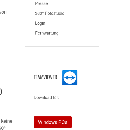
Presse
 von
360° Fotostudio
Login
Fernwartung
TEAMVIEWER
D
Download für:
t keine
Windows PCs
60°