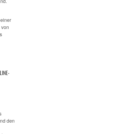
nd.
 einer
d von
s
LINE-
s
und den