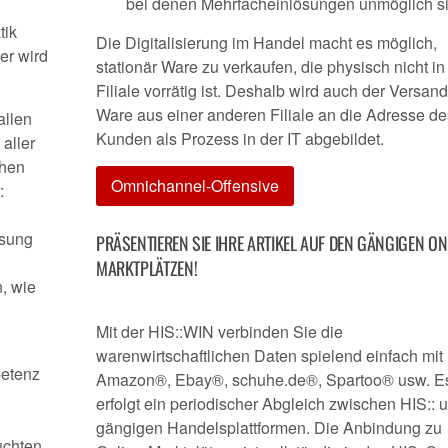
bei denen Mehrfacheinlösungen unmöglich si
tik
Die Digitalisierung im Handel macht es möglich,
er wird
stationär Ware zu verkaufen, die physisch nicht in
Filiale vorrätig ist. Deshalb wird auch der Versan
Ware aus einer anderen Filiale an die Adresse de
allen
Kunden als Prozess in der IT abgebildet.
aller
chen
Omnichannel-Offensive
:
ssung
PRÄSENTIEREN SIE IHRE ARTIKEL AUF DEN GÄNGIGEN ON
MARKTPLÄTZEN!
, wie
Mit der HIS::WIN verbinden Sie die
warenwirtschaftlichen Daten spielend einfach mit
petenz
Amazon®, Ebay®, schuhe.de®, Spartoo® usw. E
erfolgt ein periodischer Abgleich zwischen HIS:: 
gängigen Handelsplattformen. Die Anbindung zu
uchten