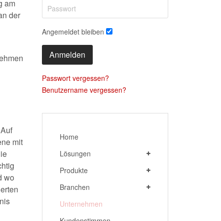
ng am
an der
Angemeldet bleiben
Anmelden
rnehmen
Passwort vergessen?
Benutzername vergessen?
 Auf
Home
ene mit
ie
Lösungen
htig
Produkte
d wo
Branchen
erten
nis
Unternehmen
Kundenstimmen