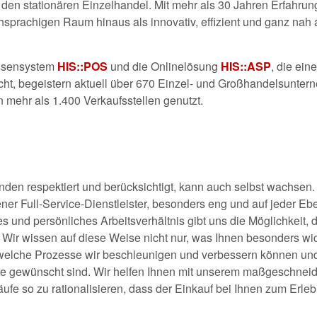
den stationären Einzelhandel. Mit mehr als 30 Jahren Erfahru
hsprachigen Raum hinaus als innovativ, effizient und ganz nah 
ssensystem
HIS::POS
und die Onlinelösung
HIS::ASP
, die eine
licht, begeistern aktuell über 670 Einzel- und Großhandelsunte
mehr als 1.400 Verkaufsstellen genutzt.
nden respektiert und berücksichtigt, kann auch selbst wachsen.
ner Full-Service-Dienstleister, besonders eng und auf jeder Eb
und persönliches Arbeitsverhältnis gibt uns die Möglichkeit, d
 Wir wissen auf diese Weise nicht nur, was Ihnen besonders wic
 welche Prozesse wir beschleunigen und verbessern können un
te gewünscht sind. Wir helfen Ihnen mit unserem maßgeschneid
fe so zu rationalisieren, dass der Einkauf bei Ihnen zum Erleb