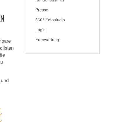
Presse
 R
360° Fotostudio
Login
Fernwartung
enbare
ollsten
die
zu
 und