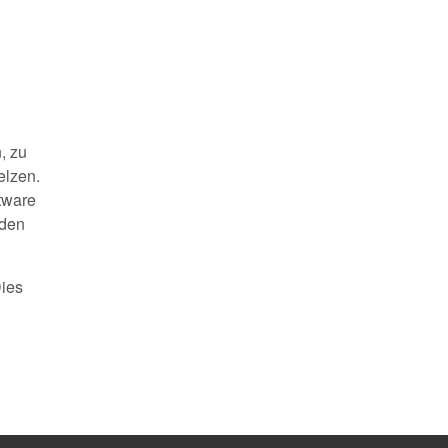
, zu
elzen.
tware
 den
Dies