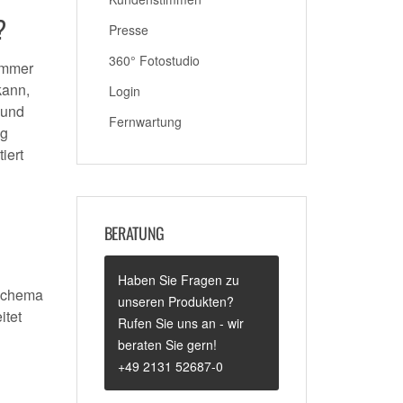
?
Presse
360° Fotostudio
nummer
kann,
Login
 und
Fernwartung
ng
iert
BERATUNG
Haben Sie Fragen zu
 Schema
unseren Produkten?
itet
Rufen Sie uns an - wir
beraten Sie gern!
+49 2131 52687-0