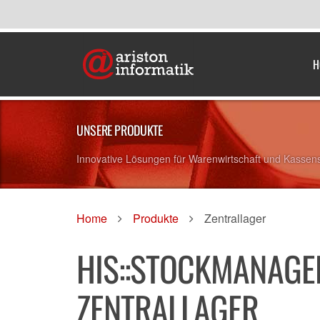
H
UNSERE PRODUKTE
Innovative Lösungen für Warenwirtschaft und Kassen
Home
Produkte
Zentrallager
HIS::STOCKMANAGER
ZENTRALLAGER