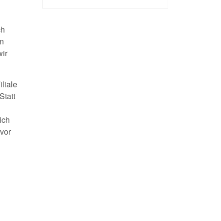
ch
en
wir
iliale
Statt
ich
 vor