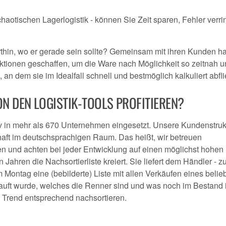
haotischen Lagerlogistik - können Sie Zeit sparen, Fehler verri
rthin, wo er gerade sein sollte? Gemeinsam mit ihren Kunden ha
ktionen geschaffen, um die Ware nach Möglichkeit so zeitnah 
an dem sie im Idealfall schnell und bestmöglich kalkuliert abfli
ON DEN LOGISTIK-TOOLS PROFITIEREN?
v in mehr als 670 Unternehmen eingesetzt. Unsere Kundenstruk
haft im deutschsprachigen Raum. Das heißt, wir betreuen
n und achten bei jeder Entwicklung auf einen möglichst hohen
 Jahren die Nachsortierliste kreiert. Sie liefert dem Händler - 
 Montag eine (bebilderte) Liste mit allen Verkäufen eines belie
kauft wurde, welches die Renner sind und was noch im Bestand i
 Trend entsprechend nachsortieren.