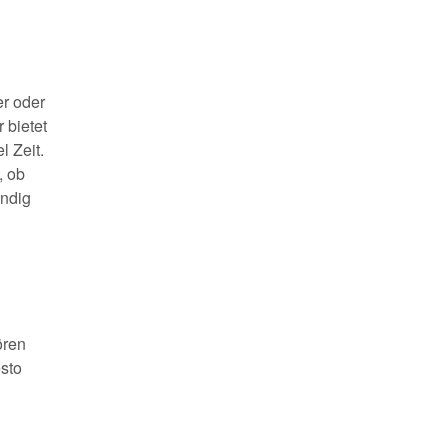
er oder
 bietet
l Zeit.
, ob
ändig
ören
esto