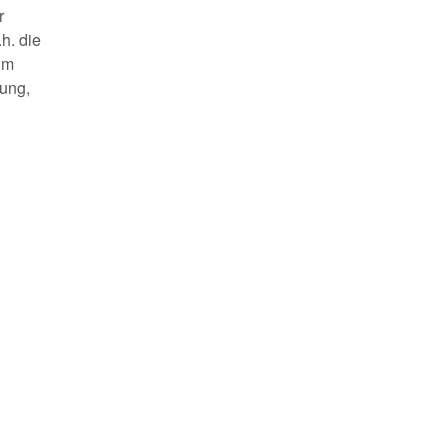
r
.h. die
im
nung,