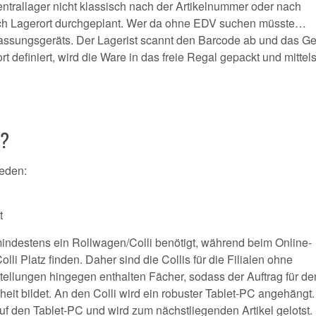
trallager nicht klassisch nach der Artikelnummer oder nach
ch Lagerort durchgeplant. Wer da ohne EDV suchen müsste…
rfassungsgeräts. Der Lagerist scannt den Barcode ab und das Ge
rt definiert, wird die Ware in das freie Regal gepackt und mittel
N?
ieden:
t
 mindestens ein Rollwagen/Colli benötigt, während beim Online-
i Platz finden. Daher sind die Collis für die Filialen ohne
stellungen hingegen enthalten Fächer, sodass der Auftrag für de
eit bildet. An den Colli wird ein robuster Tablet-PC angehängt.
auf den Tablet-PC und wird zum nächstliegenden Artikel gelotst.