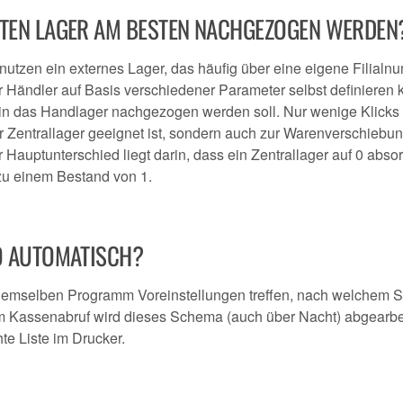
ATEN LAGER AM BESTEN NACHGEZOGEN WERDEN
e nutzen ein externes Lager, das häufig über eine eigene Filial
er Händler auf Basis verschiedener Parameter selbst definieren 
r in das Handlager nachgezogen werden soll. Nur wenige Klicks
 für Zentrallager geeignet ist, sondern auch zur Warenverschiebu
Hauptunterschied liegt darin, dass ein Zentrallager auf 0 absort
 zu einem Bestand von 1.
SO AUTOMATISCH?
t demselben Programm Voreinstellungen treffen, nach welchem
em Kassenabruf wird dieses Schema (auch über Nacht) abgearbe
te Liste im Drucker.