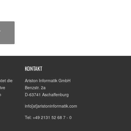
,
KONTAKT
tet die
Ariston Informatik GmbH
ive
Benzstr. 2a
n
D-63741 Aschaffenburg
info[at]aristoninformatik.com
Tel: +49 2131 52 68 7 - 0