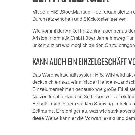
Mit dem HIS::StockManager - der organisierten c
Durchsatz erhöhen und Stückkosten senken.
Wie kommt der Artikel im Zentrallager genau do
Ariston Informatik GmbH über Jahre hinweg Fun
unkompliziert wie möglich an den Ort zu bringen, 
KANN AUCH EIN EINZELGESCHÄFT V
Das Warenwirtschaftssystem HIS::WIN wird akti
deckt sich eins-zu-eins mit der Handels-Landsc
Einzelunternehmen genauso wie große Filialiste
Nutzen für alle Händler. So haben wir vor einigen
Beispiel nach einem starken Samstag - direkt am
Zeitraums. Er sieht genau, was wie stark abver
diese Weise kann er die Vorwahl exakt und dem