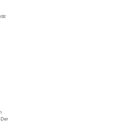
rät
s
n
 Der